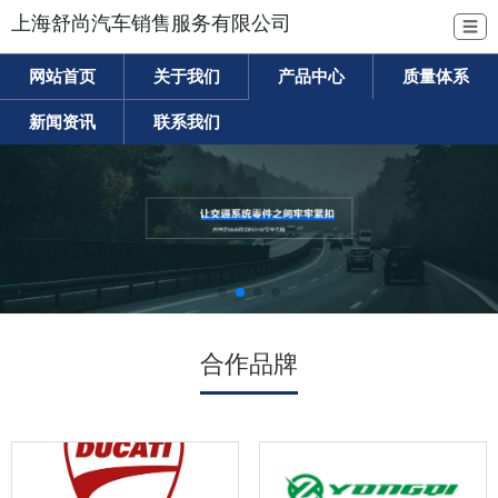
上海舒尚汽车销售服务有限公司
☰
网站首页
关于我们
产品中心
质量体系
新闻资讯
联系我们
合作品牌