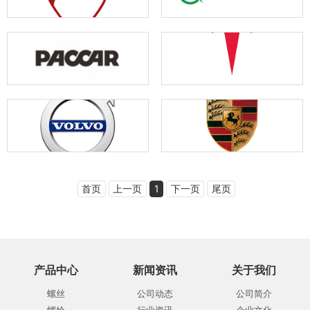
首页
上一页
1
下一页
尾页
产品中心
新闻资讯
关于我们
螺丝
公司动态
公司简介