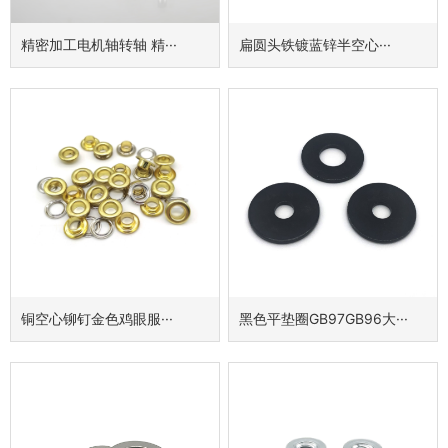
精密加工电机轴转轴 精···
扁圆头铁镀蓝锌半空心···
铜空心铆钉金色鸡眼服···
黑色平垫圈GB97GB96大···