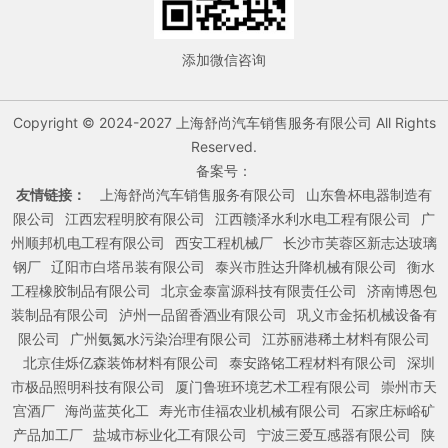
添加微信咨询
Copyright © 2024-2027 上海舒尚汽车销售服务有限公司 All Rights
Reserved.
备案号：
友情链接：
上海舒尚汽车销售服务有限公司
山东鲁杯电器制造有
限公司
江西宏程明胶有限公司
江西赣泽水利水电工程有限公司
广
州顺邦机电工程有限公司
西安工程机械厂
长沙市芙蓉区新志达玻璃
钢厂
辽阳市白塔吊装有限公司
泰兴市胜达升降机械有限公司
衡水
工程橡胶制品有限公司
北京金泰富源科技有限责任公司
济南博恩包
装制品有限公司
泸州一品留香酒业有限公司
巩义市金拓机械设备有
限公司
广州氨氮水污染治理有限公司
江苏丽港稀土材料有限公司
北京佳烁亿森装饰材料有限公司
泰安路铭工程材料有限公司
深圳
市极品照明科技有限公司
厦门鲁班环境艺术工程有限公司
崇州市天
宫酒厂
海尚蓝英化工
寿光市佳福农业机械有限公司
石家庄标峪矿
产品加工厂
盐城市标业化工有限公司
宁波三爱互感器有限公司
陕