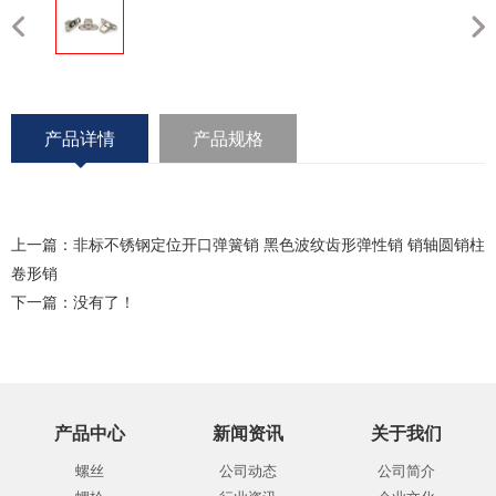
产品详情
产品规格
上一篇：
非标不锈钢定位开口弹簧销 黑色波纹齿形弹性销 销轴圆销柱
卷形销
下一篇：没有了！
产品中心
新闻资讯
关于我们
螺丝
公司动态
公司简介